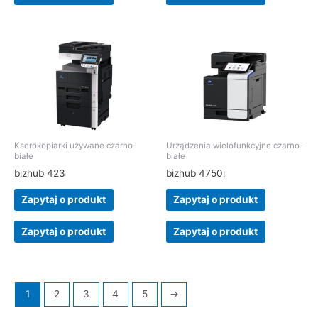
Kserokopiarki używane czarno-
Urządzenia wielofunkcyjne czarno-
białe
białe
bizhub 423
bizhub 4750i
Zapytaj o produkt
Zapytaj o produkt
Zapytaj o produkt
Zapytaj o produkt
1
2
3
4
5
→